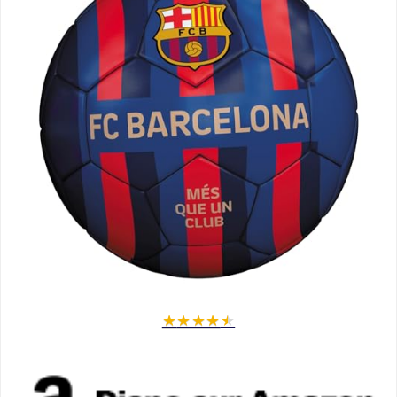
★
★
★
★
★