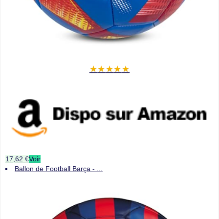
★
★
★
★
★
17,62 €
Voir
Ballon de Football Barça - ...