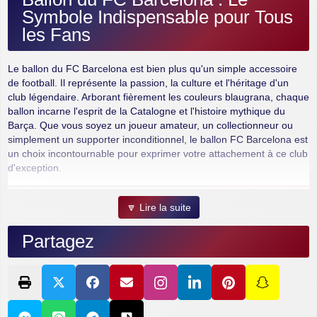
Symbole Indispensable pour Tous
les Fans
Le ballon du FC Barcelona est bien plus qu'un simple accessoire
de football. Il représente la passion, la culture et l'héritage d'un
club légendaire. Arborant fièrement les couleurs blaugrana, chaque
ballon incarne l'esprit de la Catalogne et l'histoire mythique du
Barça. Que vous soyez un joueur amateur, un collectionneur ou
simplement un supporter inconditionnel, le ballon FC Barcelona est
un choix incontournable pour exprimer votre attachement à ce club
d'exception.
Pourquoi Choisir un Ballon du FC
🔽 Lire la suite
Barcelona ?
Partagez
Design iconique :
Les motifs et couleurs du club sont
immédiatement reconnaissables.
Haut niveau de qualité :
Les ballons sous licence bénéficient
de matériaux durables et d'une finition soignée.
Valeur sentimentale :
Posséder un ballon du Barça, c'est