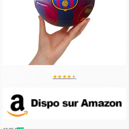
★
★
★
★
★