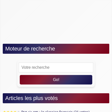
Légendes du Clasico
Légendes du Barca
Légendes du Real Madrid
Maillots légendaires
News
Moteur de recherche
Go!
Articles les plus votés
★
★
★
★
★
Psg <> om : le classico français (21 votes)