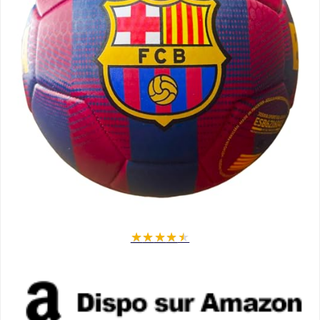
★
★
★
★
★