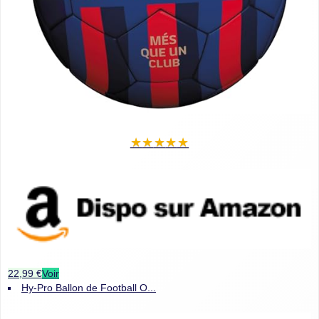
★
★
★
★
★
22,99 €
Voir
Hy-Pro Ballon de Football O...