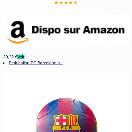
★
★
★
★
★
20,22 €
Voir
Petit ballon FC Barcelone b...