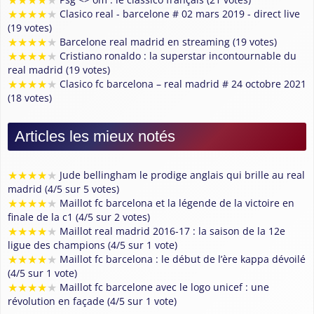
★
★
★
★
★
Clasico real - barcelone # 02 mars 2019 - direct live
(19 votes)
★
★
★
★
★
Barcelone real madrid en streaming (19 votes)
★
★
★
★
★
Cristiano ronaldo : la superstar incontournable du
real madrid (19 votes)
★
★
★
★
★
Clasico fc barcelona – real madrid # 24 octobre 2021
(18 votes)
Articles les mieux notés
★
★
★
★
★
Jude bellingham le prodige anglais qui brille au real
madrid (4/5 sur 5 votes)
★
★
★
★
★
Maillot fc barcelona et la légende de la victoire en
finale de la c1 (4/5 sur 2 votes)
★
★
★
★
★
Maillot real madrid 2016-17 : la saison de la 12e
ligue des champions (4/5 sur 1 vote)
★
★
★
★
★
Maillot fc barcelona : le début de l’ère kappa dévoilé
(4/5 sur 1 vote)
★
★
★
★
★
Maillot fc barcelone avec le logo unicef : une
révolution en façade (4/5 sur 1 vote)