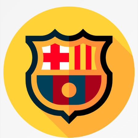
pour Vivre sa Passion
Posséder un ballon aux couleurs du FC Barcelona, c'est partager
l'énergie d'un club unique et afficher fièrement son amour du
football. Découvrez dès à présent une large sélection de modèles
pour tous les goûts. Que ce soit pour jouer, collectionner ou
décorer, il existe un ballon FC Barcelona fait pour vous !