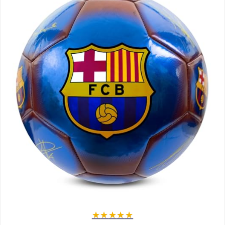
★
★
★
★
★