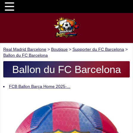
Real Madrid Barcelone
>
Boutique
>
Supporter du FC Barcelona
>
Ballon du FC Barcelona
Ballon du FC Barcelona
FCB Ballon Barça Home 2025-...