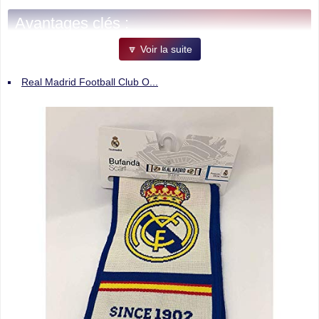
Avantages clés :
🔽 Voir la suite
Qualité premium :
conçue pour durer et résister aux nombreux
matchs et rassemblements.
Real Madrid Football Club O...
Taille idéale :
140 cm de longueur, parfaite pour porter autour
du cou ou agiter dans les tribunes.
Couleur bleue emblématique :
affichez les couleurs de votre
équipe avec style.
Produit officiel :
garantissant authenticité et respect des droits
du club.
Pourquoi choisir cette écharpe Real
Madrid ?
Que ce soit pour une soirée match, un cadeau pour un fan ou pour
compléter votre collection, cette écharpe est un must-have. Son
design soigné et ses matériaux de qualité vous accompagnent
partout pour soutenir votre équipe favorite.