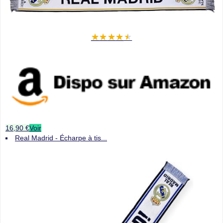
★
★
★
★
★
16,90 €
Voir
Real Madrid - Écharpe à tis...