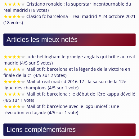
★
★
★
★
★
Cristiano ronaldo : la superstar incontournable du
real madrid (19 votes)
★
★
★
★
★
Clasico fc barcelona – real madrid # 24 octobre 2021
(18 votes)
Articles les mieux notés
★
★
★
★
★
Jude bellingham le prodige anglais qui brille au real
madrid (4/5 sur 5 votes)
★
★
★
★
★
Maillot fc barcelona et la légende de la victoire en
finale de la c1 (4/5 sur 2 votes)
★
★
★
★
★
Maillot real madrid 2016-17 : la saison de la 12e
ligue des champions (4/5 sur 1 vote)
★
★
★
★
★
Maillot fc barcelona : le début de l’ère kappa dévoilé
(4/5 sur 1 vote)
★
★
★
★
★
Maillot fc barcelone avec le logo unicef : une
révolution en façade (4/5 sur 1 vote)
Liens complémentaires