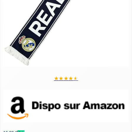
★
★
★
★
★