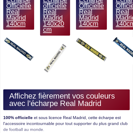
Officielle
officielle
Officielle
Offici
Real
Real
Real
Real
Madrid
Madrid
Madrid
Madri
140cm
140x20
140cm
140c
cm
Affichez fièrement vos couleurs
avec l'écharpe Real Madrid
100% officielle
et sous licence Real Madrid, cette écharpe est
l'accessoire incontournable pour tout supporter du plus grand club
de football au monde.