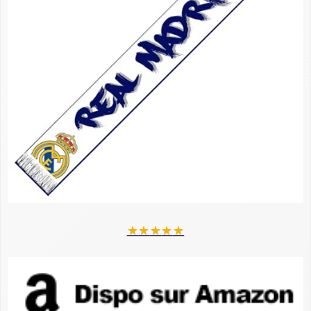
★
★
★
★
★