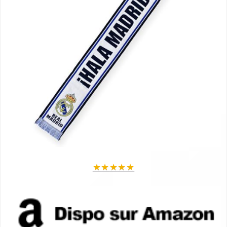
★
★
★
★
★