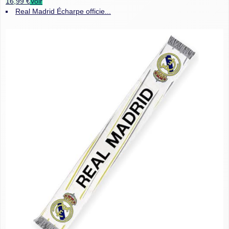
16,99 €
Voir
Real Madrid Écharpe officie...