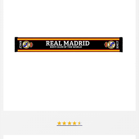
★
★
★
★
★