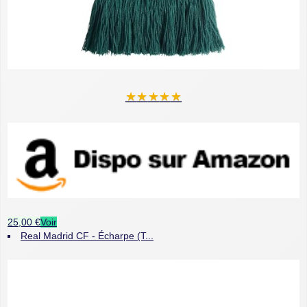
★
★
★
★
★
25,00 €
Voir
Real Madrid CF - Écharpe (T...